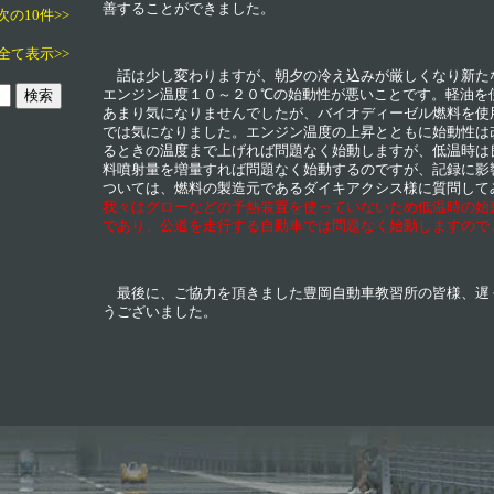
善することができました。
次の10件>>
全て表示>>
話は少し変わりますが、朝夕の冷え込みが厳しくなり新た
エンジン温度１０～２０℃の始動性が悪いことです。軽油を
あまり気になりませんでしたが、バイオディーゼル燃料を使
では気になりました。エンジン温度の上昇とともに始動性は
るときの温度まで上げれば問題なく始動しますが、低温時は
料噴射量を増量すれば問題なく始動するのですが、記録に影
ついては、燃料の製造元であるダイキアクシス様に質問して
我々はグローなどの予熱装置を使っていないため低温時の始
であり、公道を走行する自動車では問題なく始動しますので
最後に、ご協力を頂きました豊岡自動車教習所の皆様、遅
うございました。