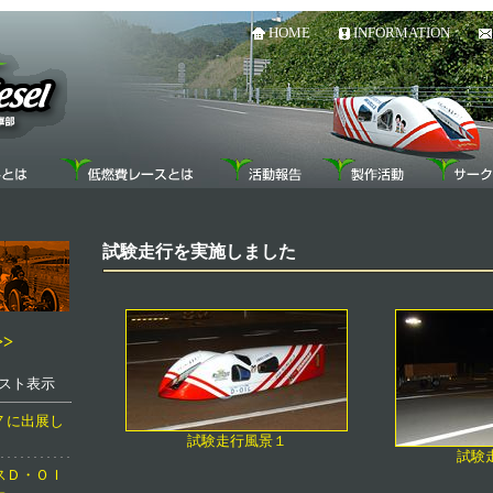
HOME
INFORMATION
試験走行を実施しました
>
目リスト表示
７に出展し
試験走行風景１
試験
スＤ・ＯＩ