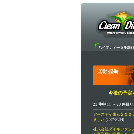
今後の予定>
21 件中
11 ～ 20 件
アースデイ東京２００
ました
(2007/04/24)
株式会社ダイキアクシ