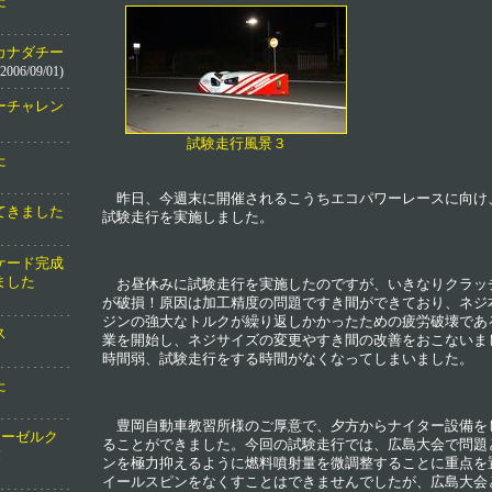
た
カナダチー
2006/09/01)
ーチャレン
試験走行風景３
た
昨日、今週末に開催されるこうちエコパワーレースに向け
てきました
試験走行を実施しました。
ケード完成
ました
お昼休みに試験走行を実施したのですが、いきなりクラッ
が破損！原因は加工精度の問題ですき間ができており、ネジ
ジンの強大なトルクが繰り返しかかったための疲労破壊であ
ス
業を開始し、ネジサイズの変更やすき間の改善をおこないま
時間弱、試験走行をする時間がなくなってしまいました。
た
豊岡自動車教習所様のご厚意で、夕方からナイター設備を
ディーゼルク
ることができました。今回の試験走行では、広島大会で問題
！
ンを極力抑えるように燃料噴射量を微調整することに重点を
イールスピンをなくすことはできませんでしたが、広島大会