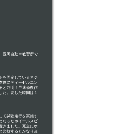
、豊岡自動車教習所で
チを固定しているネジ
本体にディーゼルエン
ると判明！早速修復作
した。要した時間は１
して試験走行を実施す
となったホイールスピ
置きました。完全にホ
と比較するとかなり改