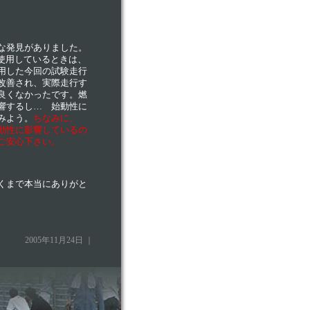
な発見がありました。
使用しているときは、
用した今回の試験走行
改善され、実際走行す
良くなかったです。燃
響するし… 始動性に
みよう。
ちなみに、
動性に影響しているの
ご安心下さい。
くまで本当にありがと
2005年11月24日 ｜