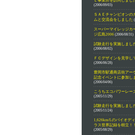
Ｌ事業所を訪問しまし
(2006/09/03)
ＳＡＥチャンピオンの
ムと交流会をしました
(
スーパーマイレッジカ
ジ広島2006
(2006/08/31)
試験走行を実施しまし
(2006/08/02)
ＦＣデザインを見学し
(2006/06/28)
豊岡市駅通商店街アー
記念イベントに参加し
(2006/04/06)
こうちエコパワーレー
(2005/11/29)
試験走行を実施しまし
(2005/11/24)
1,626km/Lのバイオ
ラス世界記録を樹立！
(2005/08/29)