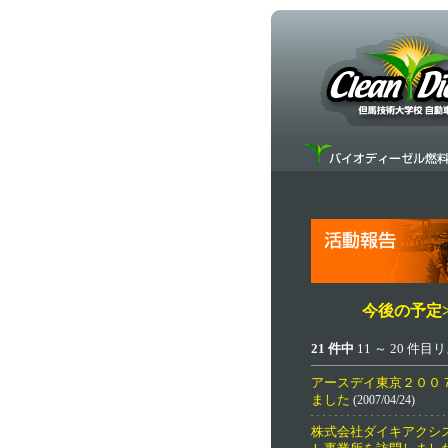
今後の予定>
21 件中
11 ～ 20 件
アースデイ東京２００
ました
(2007/04/24)
株式会社ダイキアクシ