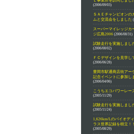
Ｌ事業所を訪問しまし
(2006/09/03)
ＳＡＥチャンピオンの
ムと交流会をしました
(
スーパーマイレッジカ
ジ広島2006
(2006/08/31)
試験走行を実施しまし
(2006/08/02)
ＦＣデザインを見学し
(2006/06/28)
豊岡市駅通商店街アー
記念イベントに参加し
(2006/04/06)
こうちエコパワーレー
(2005/11/29)
試験走行を実施しまし
(2005/11/24)
1,626km/Lのバイオ
ラス世界記録を樹立！
(2005/08/29)