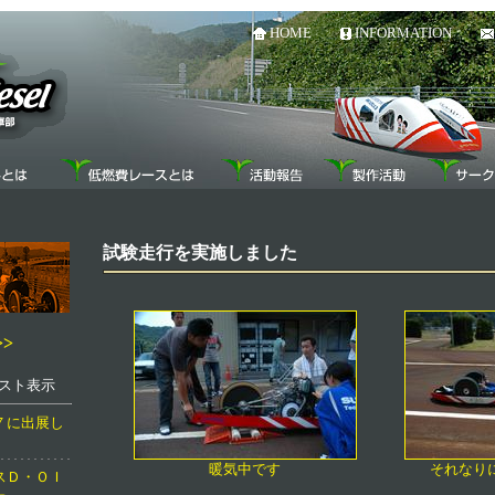
HOME
INFORMATION
試験走行を実施しました
>
目リスト表示
７に出展し
暖気中です
それなり
スＤ・ＯＩ