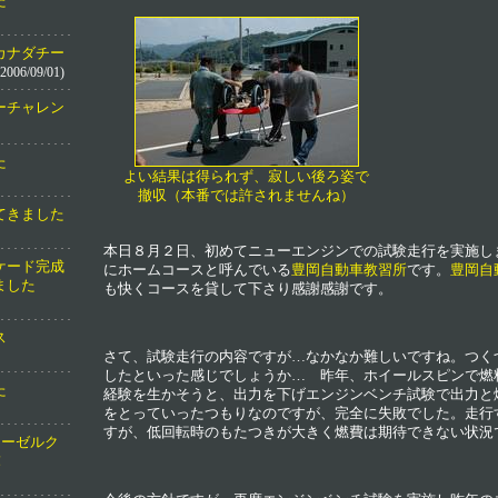
た
カナダチー
2006/09/01)
ーチャレン
た
よい結果は得られず、寂しい後ろ姿で
撤収（本番では許されませんね）
てきました
本日８月２日、初めてニューエンジンでの試験走行を実施し
ケード完成
にホームコースと呼んでいる
豊岡自動車教習所
です。
豊岡自
ました
も快くコースを貸して下さり感謝感謝です。
ス
さて、試験走行の内容ですが…なかなか難しいですね。つく
したといった感じでしょうか… 昨年、ホイールスピンで燃
た
経験を生かそうと、出力を下げエンジンベンチ試験で出力と
をとっていったつもりなのですが、完全に失敗でした。走行
すが、低回転時のもたつきが大きく燃費は期待できない状況
ディーゼルク
！