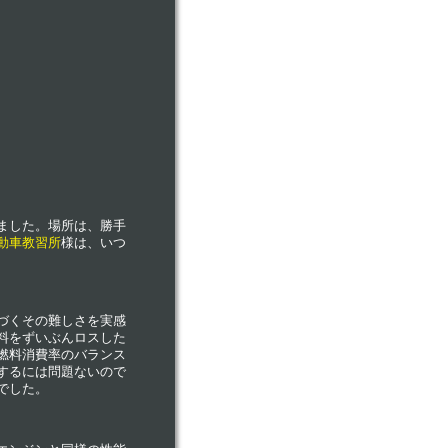
ました。場所は、勝手
動車教習所
様は、いつ
づくその難しさを実感
料をずいぶんロスした
燃料消費率のバランス
するには問題ないので
でした。