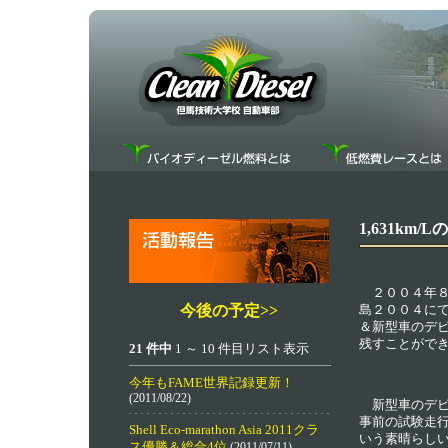
1,631k
２００４年８
今後の予定>>
島２００４にて
＆新型車のデ
残すことがで
21 件中
1 ～ 10 件目リスト表示
今年もFAME世界記録更新！
(2011/08/22)
新型車のデビ
事前の試験走
Shell Eco-marathon Asia 2011クラ
いう素晴らし
ス優勝＆総合4位
(2011/07/11)