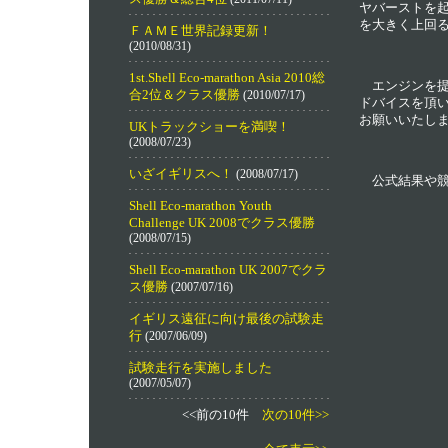
ヤバーストを起
を大きく上回る1
ＦＡＭＥ世界記録更新！
(2010/08/31)
1st.Shell Eco-marathon Asia 2010総
エンジンを提
合2位＆クラス優勝
(2010/07/17)
ドバイスを頂
お願いいたし
UKトラックショーを満喫！
(2008/07/23)
いざイギリスへ！
(2008/07/17)
公式結果や競
Shell Eco-marathon Youth
Challenge UK 2008でクラス優勝
(2008/07/15)
Shell Eco-marathon UK 2007でクラ
ス優勝
(2007/07/16)
イギリス遠征に向け最後の試験走
行
(2007/06/09)
試験走行を実施しました
(2007/05/07)
<<前の10件
次の10件>>