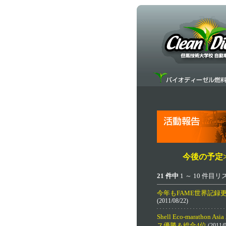
今後の予定>
21 件中
1 ～ 10 件目
今年もFAME世界記録
(2011/08/22)
Shell Eco-marathon As
ス優勝＆総合4位
(2011/0