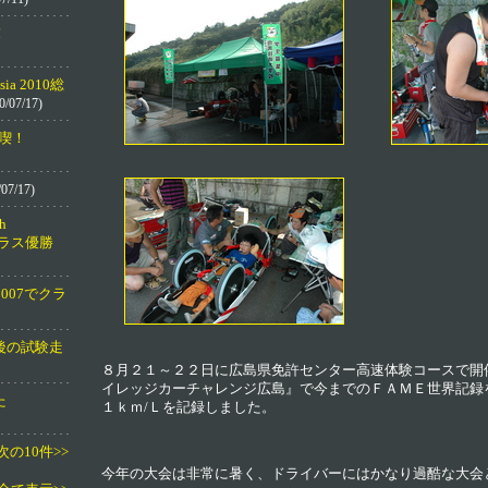
！
Asia 2010総
0/07/17)
喫！
07/17)
h
でクラス優勝
K 2007でクラ
後の試験走
８月２１～２２日に広島県免許センター高速体験コースで開
イレッジカーチャレンジ広島』で今までのＦＡＭＥ世界記録
た
１ｋｍ/Ｌを記録しました。
次の10件>>
今年の大会は非常に暑く、ドライバーにはかなり過酷な大会