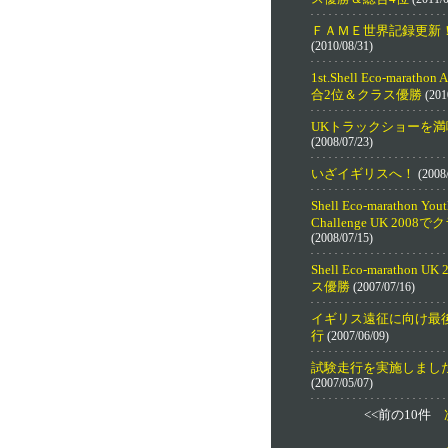
ＦＡＭＥ世界記録更新
(2010/08/31)
1st.Shell Eco-marathon 
合2位＆クラス優勝
(201
UKトラックショーを満
(2008/07/23)
いざイギリスへ！
(2008/
Shell Eco-marathon Yout
Challenge UK 2008
(2008/07/15)
Shell Eco-marathon U
ス優勝
(2007/07/16)
イギリス遠征に向け最
行
(2007/06/09)
試験走行を実施しまし
(2007/05/07)
<<前の10件