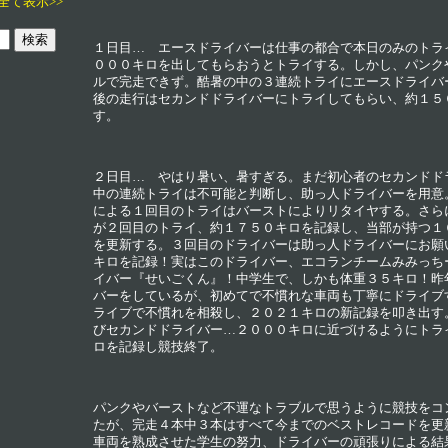
全て表示>>
１日目… エースドライバーは仕事の都合で本日のみのトラ
０００キロを出してもらおうとトライする。しかし、パンク
ルで完走できず。酷暑の中の３連続トライにエースドライバ
後の走行はセカンドドライバーにトライしてもらい、約１５
す。
２日目… やはり暑い、暑すぎる。まだ初心者のセカンドド
中の連続トライは不可能と判断し、助っ人ドライバーを用意
による１回目のトライはバーストによりリタイヤする。さら
が２回目のトライ、約１７５０キロを記録し、当部が持つ１
を更新する。３回目のドライバーは助っ人ドライバーにお願
キロを記録！実はこのドライバー、エコランチームみみっち
イバー『せいごくん』！中学生で、しかも体重３５キロ！昨
バーをしているが、初めてで不慣れな車両も丁寧にドライブ
ライブで不慣れを相殺し、２０２１キロの新記録を叩き出す
びセカンドドライバー…２０００キロに近づけるようにトラ
ロを記録し競技終了。
パンクやバーストなど不運なトラブルで思うように競技をコ
たが、完走４本中３本はすべて今までのベストレコードを更
車両を熟成させた学生の努力、ドライバーの頑張りによる結