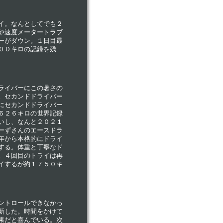
イ。なんとしてでも２
や速度メータートラブ
ーがダウン。１日目最
００キロの記録を残
ライバーにこの暑さの
。セカンドドライバー
にセカンドドライバー
６２６キロの世界記録
いし、なんと２０２１
ーずさんのエースドラ
年から本格的にドライ
する。体重と丁寧なド
。４回目のトライは再
イするが約１７５０キ
ントロールできなかっ
新した。時間をかけて
果だと喜んでいる。次