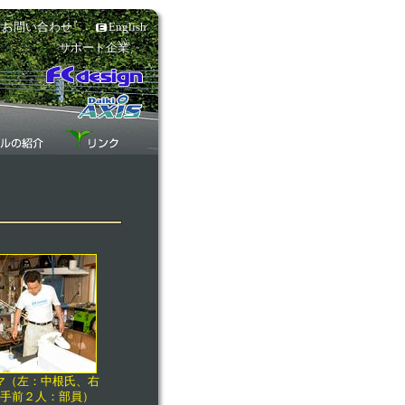
お問い合わせ
English
サポート企業
マ（左：中根氏、右
手前２人：部員）