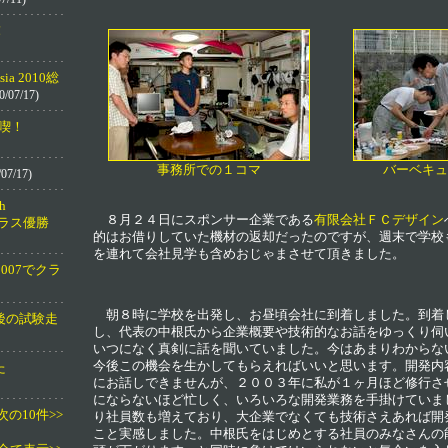
！
Asia 2010総
0/07/17)
喫！
事務所での１コマ
バーベキュ
07/17)
h
８月２４日にスポンサー企業である
有限会社ＦＣデザイン
でクラス優勝
的はお借りしていた機材の返却だったのですが、週末で学校
を連れて会社見学も含めおじゃまさせて頂きました。
K 2007でクラ
朝８時に学校を出発し、お昼頃会社に到着しました。到着
後の試験走
し、代表の中根氏から企業概要や技術的なお話をゆっくり伺
いつになく真剣に話を聞いていました。今はあまりわからな
今後この機会を生かしてもらえればいいと思います。開発内
た
にお話しできませんが、２００３年に私が１ヶ月ほど修行さ
にならないほど忙しく、いろいろな開発業務を手掛けていま
次の10件>>
り社員数も増えており、大企業でなくても技術さえあれば開
こと実感しました。中根氏をはじめとする社員のみなさんの