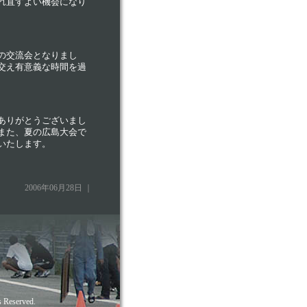
れ直すよい機会になり
の交流会となりまし
交え有意義な時間を過
ありがとうございまし
また、夏の広島大会で
いたします。
2006年06月28日 ｜
s Reserved.