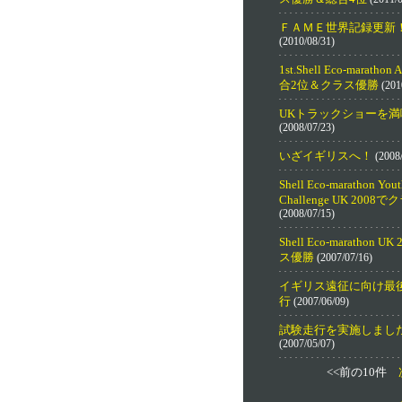
ＦＡＭＥ世界記録更新
(2010/08/31)
1st.Shell Eco-marathon 
合2位＆クラス優勝
(201
UKトラックショーを満
(2008/07/23)
いざイギリスへ！
(2008/
Shell Eco-marathon Yout
Challenge UK 2008
(2008/07/15)
Shell Eco-marathon U
ス優勝
(2007/07/16)
イギリス遠征に向け最
行
(2007/06/09)
試験走行を実施しまし
(2007/05/07)
<<前の10件