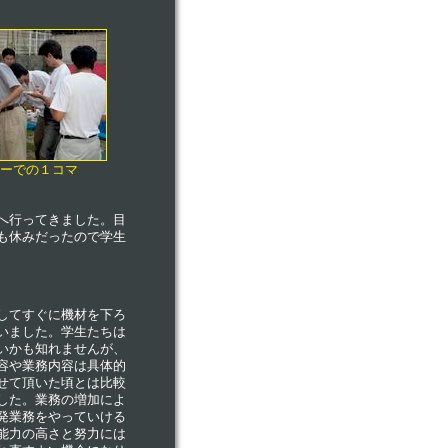
ーでの１コマ
へ行ってきました。目
も休みだったので学生
してすぐに機材を下ろ
いました。学生たちは
いかも知れませんが、
容や業務内容は具体的
せて頂いた頃とは比較
した。業務の増加によ
発業務をやっていける
能力の高さと努力には