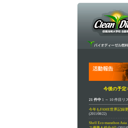
今後の予定>
21 件中
1 ～ 10 件目
今年もFAME世界記録
(2011/08/22)
Shell Eco-marathon As
ス優勝＆総合4位
(2011/0