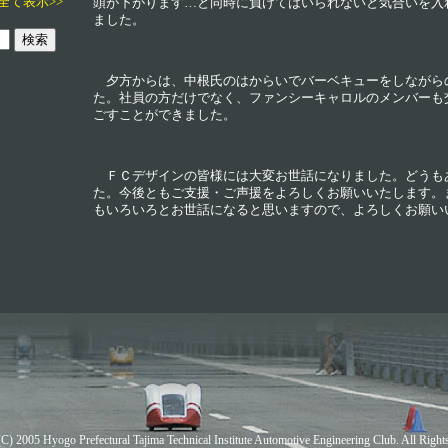
全て表示>>
頭が下がります…と同時に負けてはいられないと気合いを入
ました。
夕方からは、中根氏のはからいでバーベキューをしながら
た。社員の方だけでなく、ファンシーキャロルのメンバーも
ごすことができました。
ＦＣデザインの皆様には大変お世話になりました。どうも
た。今後ともご支援・ご声援をよろしくお願いいたします。
もいろいろとお世話になると思いますので、よろしくお願い
C) 2005 Hyogo Prefectural Tajima Technical Institute Automotive Engineering Club. All Right