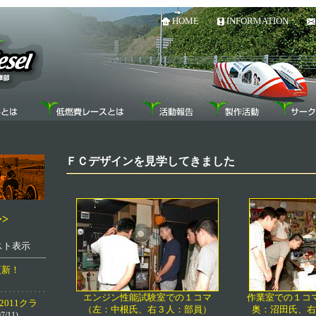
HOME
INFORMATION
ＦＣデザインを見学してきました
>
リスト表示
更新！
エンジン性能試験室での１コマ
作業室での１コ
ia 2011クラ
（左：中根氏、右３人：部員）
奥：沼田氏、右
7/11)