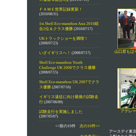
ＦＡＭＥ世界記録更新！
(2010/08/31)
1st.Shell Eco-marathon Asia 2010総
合2位＆クラス優勝
(2010/07/17)
UKトラックショーを満喫！
(2008/07/23)
山口君もば
いざイギリスへ！
(2008/07/17)
Shell Eco-marathon Youth
Challenge UK 2008でクラス優勝
(2008/07/15)
Shell Eco-marathon UK 2007でクラ
ス優勝
(2007/07/16)
イギリス遠征に向け最後の試験走
行
(2007/06/09)
アデレ
試験走行を実施しました
(2007/05/07)
<<前の10件
次の10件>>
アースデイ東