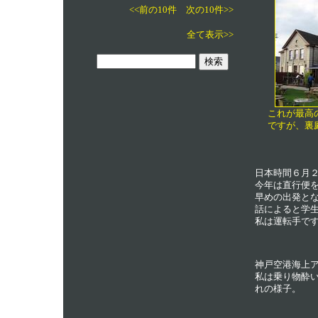
<<前の10件
次の10件>>
全て表示>>
これが最高
ですが、裏
日本時間６月
今年は直行便
早めの出発と
話によると学
私は運転手で
神戸空港海上
私は乗り物酔
れの様子。