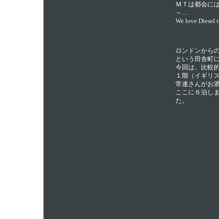
ＭＴは都会に
～…
We love Diesel 
ロンドンから
という田舎町
今回は、比較
１階（イギリ
常連さんがお
ここに６泊し
た。