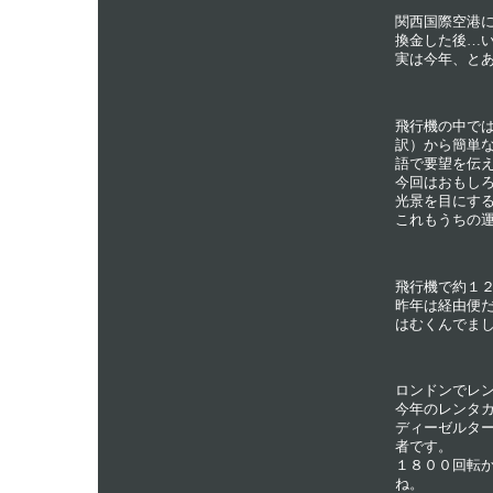
関西国際空港
換金した後…
実は今年、と
飛行機の中で
訳）から簡単な
語で要望を伝
今回はおもし
光景を目にす
これもうちの
飛行機で約１
昨年は経由便
はむくんでま
ロンドンでレ
今年のレンタ
ディーゼルター
者です。
１８００回転
ね。