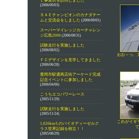
Ｌ事業所を訪問しました
(2006/09/03)
ＳＡＥチャンピオンのカナダチー
ムと交流会をしました
(2006/09/01)
スーパーマイレッジカーチャレン
ジ広島2006
(2006/08/31)
試験走行を実施しました
(2006/08/02)
おお～っ、
ＦＣデザインを見学してきました
(2006/06/28)
豊岡市駅通商店街アーケード完成
記念イベントに参加しました
(2006/04/06)
こうちエコパワーレース
(2005/11/29)
試験走行を実施しました
(2005/11/24)
これがイギ
1,626km/Lのバイオディーゼルク
ラス世界記録を樹立！！
(2005/08/29)