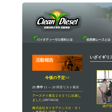
いざイギリ
今後の予定>>
21 件中
11 ～ 20 件目リスト表示
アースデイ東京２００７に出展し
ました
(2007/04/24)
神戸
株式会社ダイキアクシスＤ・ＯＩ