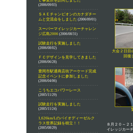
Ｌ事業所を訪問しました
(2006/09/03)
ＳＡＥチャンピオンのカナダチー
ムと交流会をしました
(2006/09/01)
スーパーマイレッジカーチャレン
ジ広島2006
(2006/08/31)
試験走行を実施しました
(2006/08/02)
大会２日目
回復
ＦＣデザインを見学してきました
(2006/06/28)
豊岡市駅通商店街アーケード完成
記念イベントに参加しました
(2006/04/06)
こうちエコパワーレース
(2005/11/29)
試験走行を実施しました
(2005/11/24)
1,626km/Lのバイオディーゼルク
ラス世界記録を樹立！！
８月２０～２
(2005/08/29)
イレッジカー