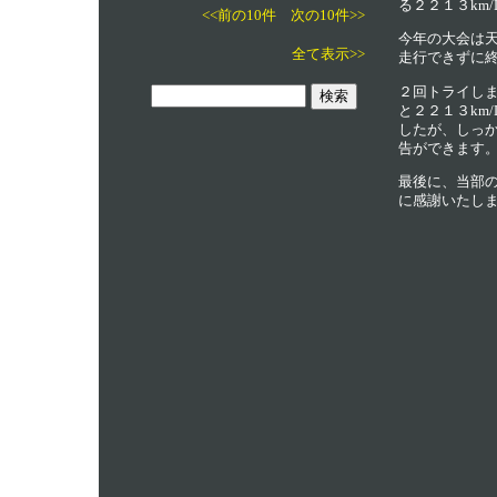
る２２１３km
<<前の10件
次の10件>>
今年の大会は
全て表示>>
走行できずに
２回トライしま
と２２１３km
したが、しっ
告ができます
最後に、当部
に感謝いたし