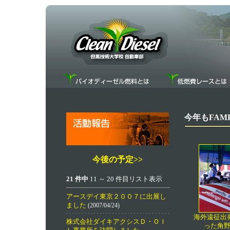
今年もFAM
今後の予定>>
21 件中
11 ～ 20 件目リスト表示
アースデイ東京２００７に出展し
ました
(2007/04/24)
海外遠征出
株式会社ダイキアクシスＤ・ＯＩ
った角