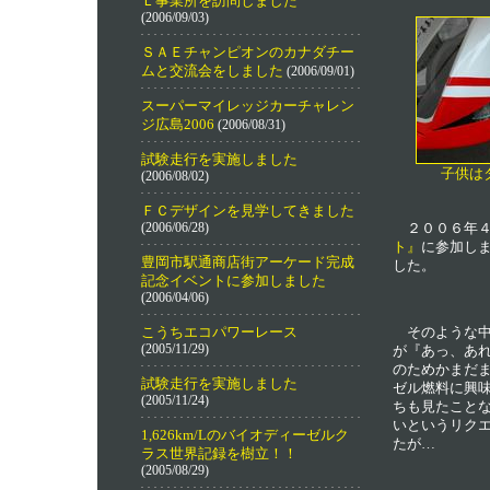
Ｌ事業所を訪問しました
(2006/09/03)
ＳＡＥチャンピオンのカナダチー
ムと交流会をしました
(2006/09/01)
スーパーマイレッジカーチャレン
ジ広島2006
(2006/08/31)
試験走行を実施しました
子供は
(2006/08/02)
ＦＣデザインを見学してきました
(2006/06/28)
２００６年４
ト』
に参加し
豊岡市駅通商店街アーケード完成
した。
記念イベントに参加しました
(2006/04/06)
そのような中
こうちエコパワーレース
(2005/11/29)
が『あっ、あ
のためかまだ
試験走行を実施しました
ゼル燃料に興
(2005/11/24)
ちも見たこと
いというリク
1,626km/Lのバイオディーゼルク
たが…
ラス世界記録を樹立！！
(2005/08/29)