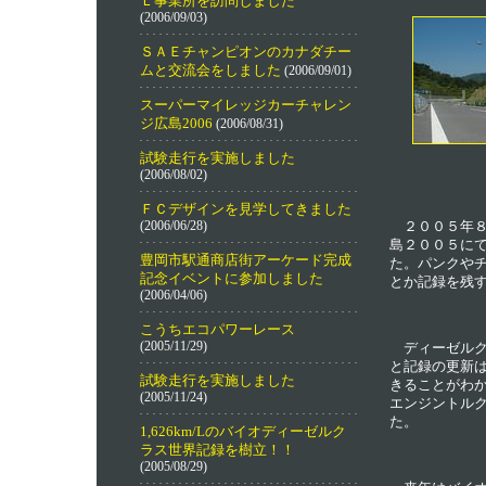
Ｌ事業所を訪問しました
(2006/09/03)
ＳＡＥチャンピオンのカナダチー
ムと交流会をしました
(2006/09/01)
スーパーマイレッジカーチャレン
ジ広島2006
(2006/08/31)
試験走行を実施しました
(2006/08/02)
ＦＣデザインを見学してきました
(2006/06/28)
２００５年８
島２００５にて
豊岡市駅通商店街アーケード完成
た。パンクや
記念イベントに参加しました
とか記録を残
(2006/04/06)
こうちエコパワーレース
(2005/11/29)
ディーゼルクラ
と記録の更新は
試験走行を実施しました
きることがわ
(2005/11/24)
エンジントル
た。
1,626km/Lのバイオディーゼルク
ラス世界記録を樹立！！
(2005/08/29)