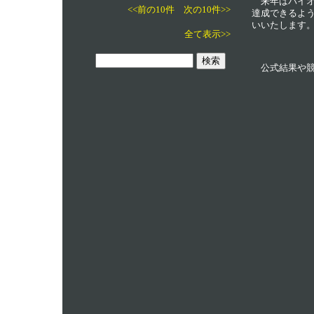
来年はバイオデ
<<前の10件
次の10件>>
達成できるよ
いいたします
全て表示>>
公式結果や競