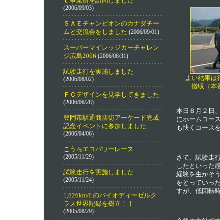
Ｌ事業所を訪問しました
(2006/09/03)
ＳＡＥチャンピオンのカナダチー
ムと交流会をしました
(2006/09/01)
スーパーマイレッジカーチャレン
ジ広島2006
(2006/08/31)
試験走行を実施しました
よい結果は
(2006/08/02)
撤収（本
ＦＣデザインを見学してきました
(2006/06/28)
本日８月２日
豊岡市駅通商店街アーケード完成
にホームコー
記念イベントに参加しました
も快くコース
(2006/04/06)
こうちエコパワーレース
(2005/11/29)
さて、試験走
したといった
試験走行を実施しました
経験を生かそ
(2005/11/24)
をとっていっ
すが、低回転
1,626km/Lのバイオディーゼルク
ラス世界記録を樹立！！
(2005/08/29)