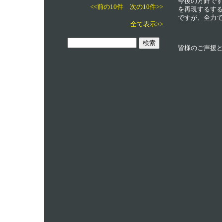
今後の方針で
<<前の10件
次の10件>>
を再現するす
ですが、全力
全て表示>>
皆様のご声援