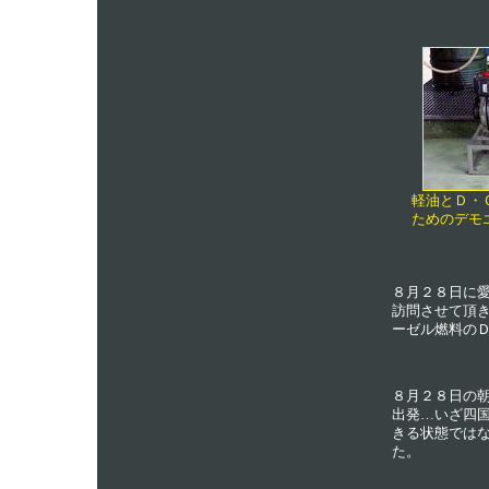
軽油とＤ・
ためのデモ
８月２８日に
訪問させて頂
ーゼル燃料の
８月２８日の
出発…いざ四
きる状態では
た。