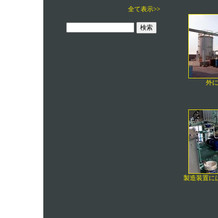
全て表示>>
外
製造装置に