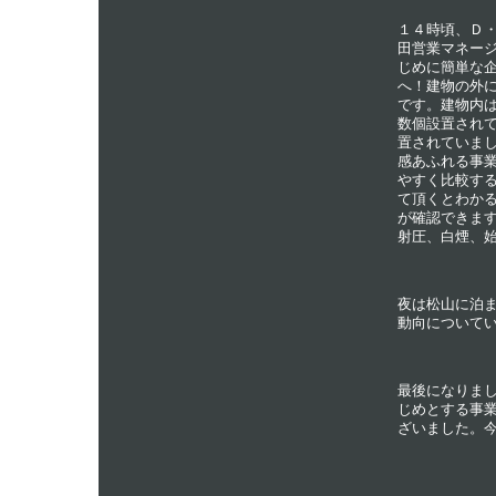
１４時頃、Ｄ
田営業マネー
じめに簡単な
へ！建物の外
です。建物内
数個設置され
置されていま
感あふれる事
やすく比較す
て頂くとわか
が確認できま
射圧、白煙、
夜は松山に泊
動向について
最後になりま
じめとする事
ざいました。