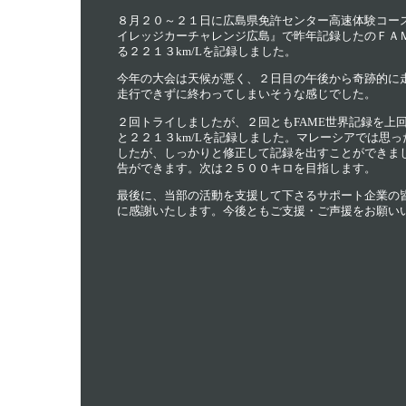
８月２０～２１日に広島県免許センター高速体験コー
イレッジカーチャレンジ広島』で昨年記録したのＦＡ
る２２１３km/Lを記録しました。
今年の大会は天候が悪く、２日目の午後から奇跡的に
走行できずに終わってしまいそうな感じでした。
２回トライしましたが、２回ともFAME世界記録を上回
と２２１３km/Lを記録しました。マレーシアでは思っ
したが、しっかりと修正して記録を出すことができま
告ができます。次は２５００キロを目指します。
最後に、当部の活動を支援して下さるサポート企業の
に感謝いたします。今後ともご支援・ご声援をお願い