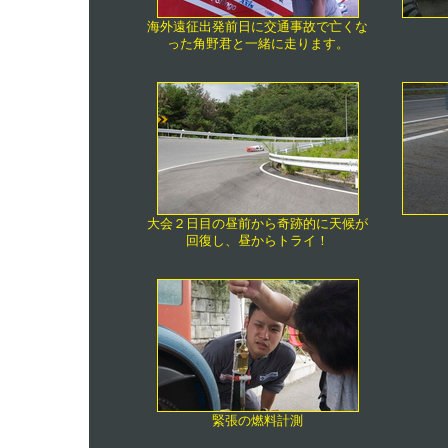
海外遠征出発前日に交通事故で亡くな
った角野君と一緒に走ります。
大会２日目の昼前から奇跡的に天候が
回復し、昼からトライ！
緊張の燃料計測