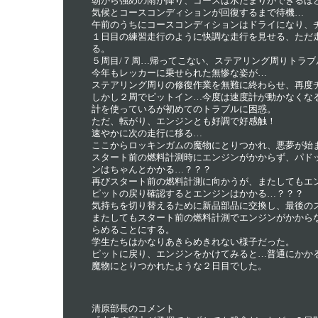
朝から強めの雨が降り、コースは水たまりができるほ
気候とコースコンディションが回復するまで待機…
午前のうちにコースコンディションはドライになり、
１日目の練習走行のように快調な走行を見せる、ただ
る。
５周目/７周…帰ってこない、ステアリング周りトラブ
今年もレッカーに乗せられた無惨な姿が…
ステアリング周りの修復作業を無難に終わらせ、再度
しかし２周でピットイン…今度は速度計が動かなくな
計を使っているが初めてのトラブルに困惑。
ただ、転がり、エンジンとも好調で好感触！
速やかに次の走行に移る…
ここからロッキンガムの魔物にとりつかれ、悪夢が始
スタート前の燃料計測時にエンジンがかからず、パド
ンはちゃんとかかる…？？？
再びスタート前の燃料計測に向かうが、またしてもエ
ピットの戻り確認するとエンジンはかかる…？？？
気持ちを切り替えるために新品部品に交換し、最後の
またしてもスタート前の燃料計測でエンジンがかから
らめることにする。
学生たちはかなりあきらめきれない様子だった。
ピットに戻り、エンジンをかけてみると…普通にかか
魔物にとりつかれたような２日目でした。
清原部長のコメント