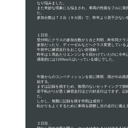
なり悩みました。
また奇妙な現象にも悩まされ、車両の性能をフルに発
た。
参加台数は７２台（９カ国）で、昨年より若干少ない
１日目…
受付時にクラスの参加台数が１台と判明…昨年同クラ
参加だったり、ディーゼルなどへクラス変更している
午前中に練習走行をおこない好感触！
昨年は１周あたりエンジンを５回かけていたのに今年
感覚的には1200km/Lはいっている感じでした。
午後からのコンペティションを前に降雨…雨がやみ路
始する。
まずは記録を残すため、無理のないセッティングで挑
若干転がりが悪く練習走行ほどの好走行はできず、記録は246
た。
しかし、無難に記録を残す作戦は成功！
転がりをよくするために車両を調整し次の走行に備え
２日目…