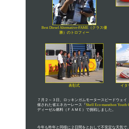
Best Diesel Alternative-FAME（クラス優
勝）のトロフィー
表彰式
イタ
７月２～３日、ロッキンガムモータースピードウェイ
催された省エネカーレース『
Shell Eco-marathon Youth
ディーゼル燃料（ＦＡＭＥ）で挑戦しました。
今年も昨年と同様に２日間をとおして不安定な天気で