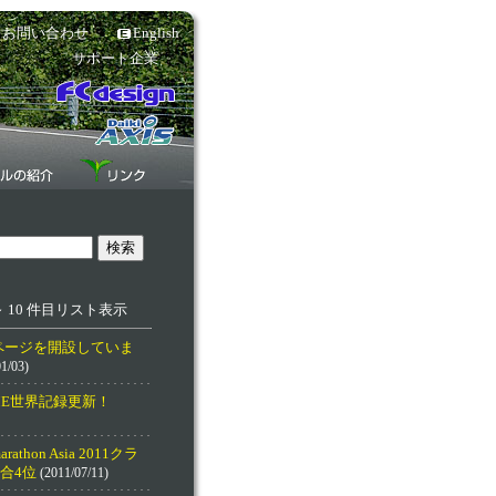
お問い合わせ
English
サポート企業
～ 10 件目リスト表示
ookページを開設していま
1/03)
ME世界記録更新！
marathon Asia 2011クラ
合4位
(2011/07/11)