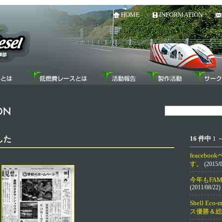
HOME
INFORMATION
した
16 件中
1 
feaceb
す。
(2015/0
今年もFA
(2011/08/22)
Shell Eco-
ス優勝＆総