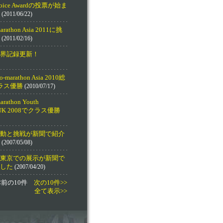
 Choice Awardの投票が始ま
(2011/06/22)
marathon Asia 2011に挑
(2011/02/16)
界記録更新！
co-marathon Asia 2010総
ラス優勝
(2010/07/17)
marathon Youth
e UK 2008でクラス優勝
動と挑戦が新聞で紹介
(2007/05/08)
東京での展示が新聞で
した
(2007/04/20)
<前の10件
次の10件>>
全て表示>>