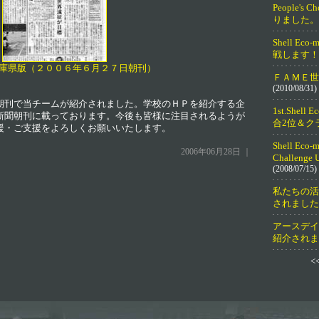
People's
りました。
Shell Eco-
戦します！
庫県版（２００６年６月２７日朝刊）
ＦＡＭＥ世
(2010/08/31)
刊で当チームが紹介されました。学校のＨＰを紹介する企
1st.Shell E
新聞朝刊に載っております。今後も皆様に注目されるようが
合2位＆ク
援・ご支援をよろしくお願いいたします。
Shell Eco-
2006年06月28日 ｜
Challeng
(2008/07/15)
私たちの活
されました
アースデイ
紹介されま
<