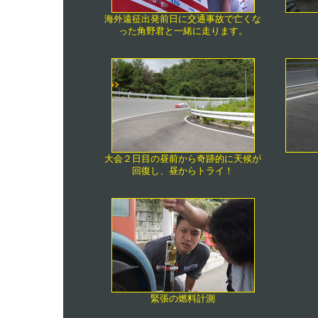
海外遠征出発前日に交通事故で亡くな
った角野君と一緒に走ります。
大会２日目の昼前から奇跡的に天候が
回復し、昼からトライ！
緊張の燃料計測