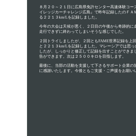
８月２０～２１日に広島県免許センター高速体験コー
イレッジカーチャレンジ広島』で昨年記録したのＦＡ
る２２１３km/Lを記録しました。
今年の大会は天候が悪く、２日目の午後から奇跡的に
走行できずに終わってしまいそうな感じでした。
２回トライしましたが、２回ともFAME世界記録を上回
と２２１３km/Lを記録しました。マレーシアでは思っ
したが、しっかりと修正して記録を出すことができま
告ができます。次は２５００キロを目指します。
最後に、当部の活動を支援して下さるサポート企業の
に感謝いたします。今後ともご支援・ご声援をお願い