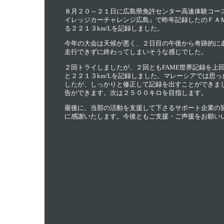
８月２０～２１日に広島県免許センター高速体験コー
イレッジカーチャレンジ広島』で昨年記録したのＦＡ
る２２１３km/Lを記録しました。
今年の大会は天候が悪く、２日目の午後から奇跡的に
走行できずに終わってしまいそうな感じでした。
２回トライしましたが、２回ともFAME世界記録を上回
と２２１３km/Lを記録しました。マレーシアでは思っ
したが、しっかりと修正して記録を出すことができま
告ができます。次は２５００キロを目指します。
最後に、当部の活動を支援して下さるサポート企業の
に感謝いたします。今後ともご支援・ご声援をお願い