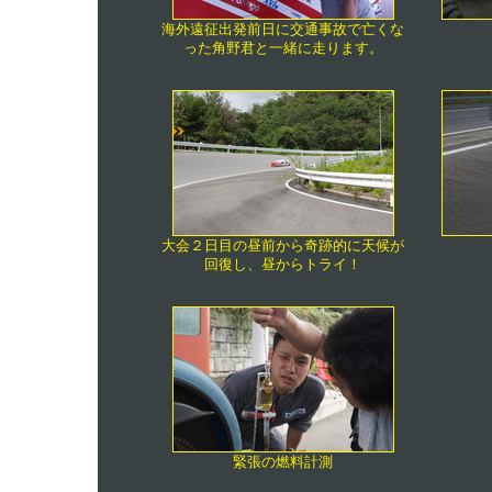
海外遠征出発前日に交通事故で亡くな
った角野君と一緒に走ります。
大会２日目の昼前から奇跡的に天候が
回復し、昼からトライ！
緊張の燃料計測