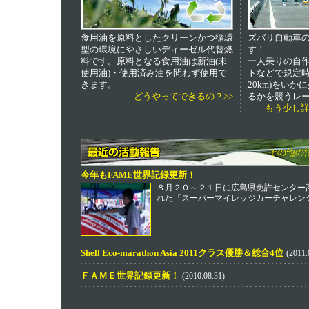
食用油を原料としたクリーンかつ循環
ズバリ自動車
型の環境にやさしいディーゼル代替燃
す！
料です。原料となる食用油は新油(未
一人乗りの自
使用油)・使用済み油を問わず使用で
トなどで規定時
きます。
20km)をい
どうやってできるの？>>
るかを競うレ
もう少し詳
その他の
今年もFAME世界記録更新！
８月２０～２１日に広島県免許センター
れた『スーパーマイレッジカーチャレンジ?
Shell Eco-marathon Asia 2011クラス優勝＆総合4位
(2011.
ＦＡＭＥ世界記録更新！
(2010.08.31)