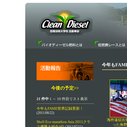
今年もFAM
今後の予定>>
21 件中
1 ～ 10 件目リスト表示
今年もFAME世界記録更新！
(2011/08/22)
海外遠征出
Shell Eco-marathon Asia 2011クラ
った角
ス優勝＆総合4位
(2011/07/11)