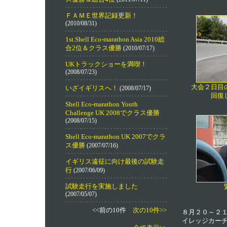
ＦＡＭＥ世界記録更新！
(2010/08/31)
1st.Shell Eco-marathon Asia 2010総
合2位＆クラス優勝
(2010/07/17)
UKトラックショーを満喫！
(2008/07/23)
大会２日目
いざイギリスへ！
(2008/07/17)
回復
Shell Eco-marathon Youth
Challenge UK 2008でクラス優勝
(2008/07/15)
Shell Eco-marathon UK 2007でクラ
ス優勝
(2007/07/16)
イギリス遠征に向け最後の試験走
行
(2007/06/09)
試験走行を実施しました
(2007/05/07)
<<前の10件
次の10件>>
８月２０～２
イレッジカー